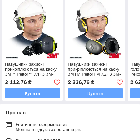
Навушники захисні
Навушники захисні,
Наву
прикріплюються на каску
прикріплюються на каску
гол
3M™ Peltor™ X4P3 3M-
3MTM PeltorTM X2P3 3M-
Pelt
PELTOR-X4-H
PELTOR-X2-H
X3
3 113,76
2 336,76
2 6
₴
₴
Купити
Купити
Про нас
Рейтинг не сформований
Менше 5 відгуків за останній рік