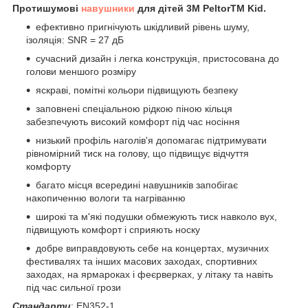
Протишумові
навушники
для дітей 3M PeltorTM Kid.
ефективно пригнічують шкідливий рівень шуму,
ізоляція: SNR = 27 дБ
сучасний дизайн і легка конструкція, пристосована до
голови меншого розміру
яскраві, помітні кольори підвищують безпеку
заповнені спеціальною рідкою піною кільця
забезпечують високий комфорт під час носіння
низький профіль наголів'я допомагає підтримувати
рівномірний тиск на голову, що підвищує відчуття
комфорту
багато місця всередині навушників запобігає
накопиченню вологи та нагріванню
широкі та м'які подушки обмежують тиск навколо вух,
підвищують комфорт і сприяють носку
добре виправдовують себе на концертах, музичних
фестивалях та інших масових заходах, спортивних
заходах, на ярмароках і феєрверках, у літаку та навіть
під час сильної грози
Стандарти
: EN352-1