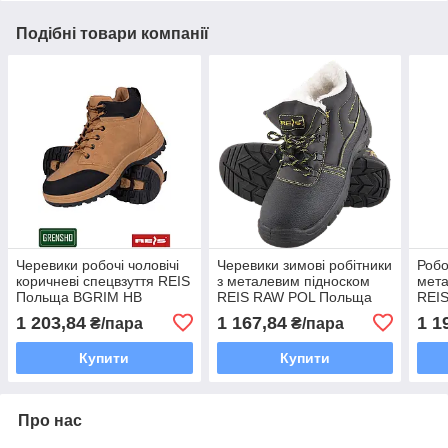
Подібні товари компанії
Черевики робочі чоловічі
Черевики зимові робітники
Робо
коричневі спецвзуття REIS
з металевим підноском
мета
Польща BGRIM HB
REIS RAW POL Польща
REIS
(спецвзуття утеплена)
BRY
1 203,84
1 167,84
1 1
₴/пара
₴/пара
BRYES-TO-SB
Купити
Купити
Про нас