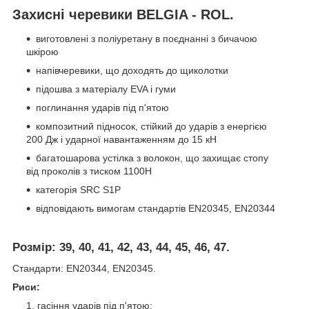
Захисні черевики BELGIA - ROL.
виготовлені з поліуретану в поєднанні з бичачою
шкірою
напівчеревики, що доходять до щиколотки
підошва з матеріалу EVA і гуми
поглинання ударів під п'ятою
композитний підносок, стійкий до ударів з енергією
200 Дж і ударної навантаженням до 15 кН
багатошарова устілка з волокон, що захищає стопу
від проколів з тиском 1100Н
категорія SRC S1P
відповідають вимогам стандартів EN20345, EN20344
Розмір:
39, 40, 41, 42, 43, 44, 45, 46, 47.
Стандарти: EN20344, EN20345.
Риси:
гасіння ударів під п'ятою;