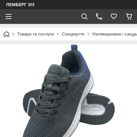
ЛЕМБЕРГ ЗІЗ
Товари та послуги
Спецвзуття
Напівчеревики і санда