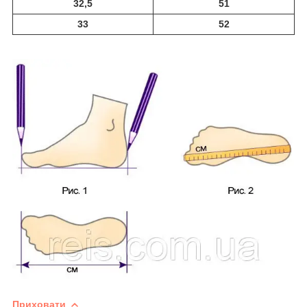
32,5
51
33
52
Приховати