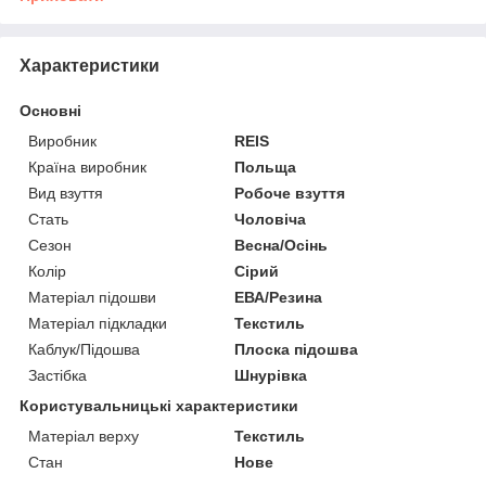
Характеристики
Основні
Виробник
REIS
Країна виробник
Польща
Вид взуття
Робоче взуття
Стать
Чоловіча
Сезон
Весна/Осінь
Колір
Сірий
Матеріал підошви
ЕВА/Резина
Матеріал підкладки
Текстиль
Каблук/Підошва
Плоска підошва
Застібка
Шнурівка
Користувальницькі характеристики
Матеріал верху
Текстиль
Стан
Нове