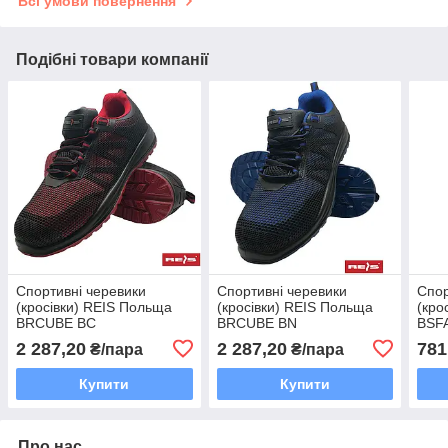
Всі умови повернення
Подібні товари компанії
Спортивні черевики
Спортивні черевики
Спор
(кросівки) REIS Польща
(кросівки) REIS Польща
(кро
BRCUBE BC
BRCUBE BN
BSF
2 287,20
2 287,20
781
₴/пара
₴/пара
Купити
Купити
Про нас