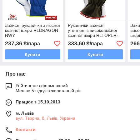
Захисні рукавички з якісної
Рукавички захисні
Захи
козячої шкіри RLDRAGON
утеплені з високоякісної
висо
NWY
козячої шкіри RLTOPER-
шкі
WINTER OW
237,36
333,60
266
₴/пара
₴/пара
Купити
Купити
Про нас
Рейтинг не сформований
Менше 5 відгуків за останній рік
Працює з 15.10.2013
м. Львів
вул. Творча, 8, Львів, Україна
Контакти