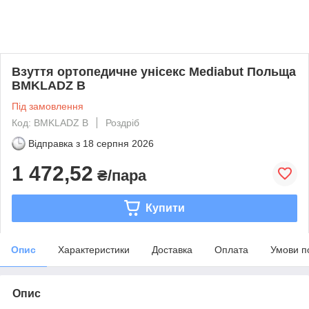
Взуття ортопедичне унісекс Mediabut Польща
BMKLADZ B
Під замовлення
Код: BMKLADZ B
Роздріб
Відправка з
18 серпня 2026
1 472,52
₴/пара
Купити
Опис
Характеристики
Доставка
Оплата
Умови п
Опис