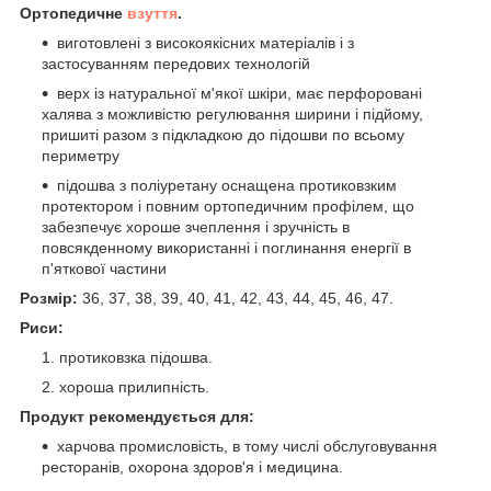
Ортопедичне
взуття
.
виготовлені з високоякісних матеріалів і з
застосуванням передових технологій
верх із натуральної м'якої шкіри, має перфоровані
халява з можливістю регулювання ширини і підйому,
пришиті разом з підкладкою до підошви по всьому
периметру
підошва з поліуретану оснащена протиковзким
протектором і повним ортопедичним профілем, що
забезпечує хороше зчеплення і зручність в
повсякденному використанні і поглинання енергії в
п'яткової частини
Розмір:
36, 37, 38, 39, 40, 41, 42, 43, 44, 45, 46, 47.
Риси:
протиковзка підошва.
хороша прилипність.
Продукт рекомендується для:
харчова промисловість, в тому числі обслуговування
ресторанів, охорона здоров'я і медицина.