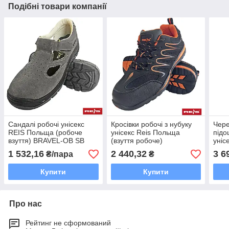
Подібні товари компанії
Сандалі робочі унісекс
Кросівки робочі з нубуку
Чере
REIS Польща (робоче
унісекс Reis Польща
підо
взуття) BRAVEL-OB SB
(взуття робоче)
уніс
BRECUADOR-OB BP
(спе
1 532,16
2 440,32
3 6
₴/пара
₴
взут
Купити
Купити
Про нас
Рейтинг не сформований