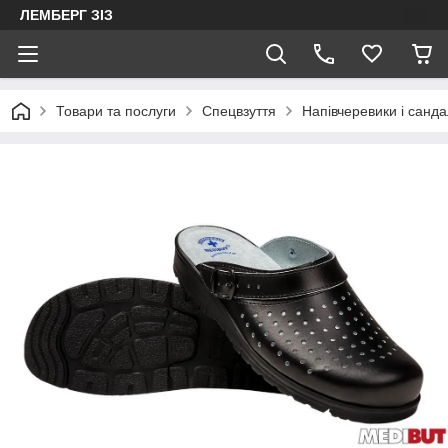
ЛЕМБЕРГ ЗІЗ
Товари та послуги
Спецвзуття
Напівчеревики і санда