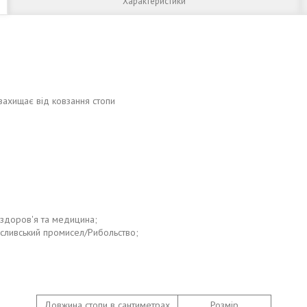
Характеристики
захищає від ковзання стопи
 здоров'я та медицина;
сливський промисел/Рибольство;
Довжина стопи в сантиметрах
Розмір