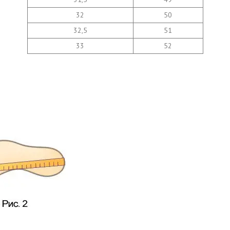
32
50
32,5
51
33
52