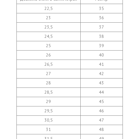
22,5
35
23
36
23,5
37
24,5
38
25
39
26
40
26,5
41
27
42
28
43
28,5
44
29
45
29,5
46
30,5
47
31
48
31,5
49