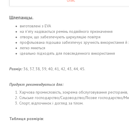
Опис
Шлепанцы.
виготовлені з EVA
на п'яту надівається ремінь подвійного призначення
отвори, що забезпечують циркуляцію повітря
профільована підошва забезпечує зручність використання й 
легко миються
ідеально підходять для повсякденного використання
Розмір:
36, 37, 38, 39, 40, 41, 42, 43, 44, 45.
Продукт рекомендується для:
Харчова промисловість, зокрема обслуговування ресторанів,
Сільське господарство/Садоводство/Лісове господарство/Ми
Спорт, відпочинок і догляд за тілом.
Таблиця розмірів: