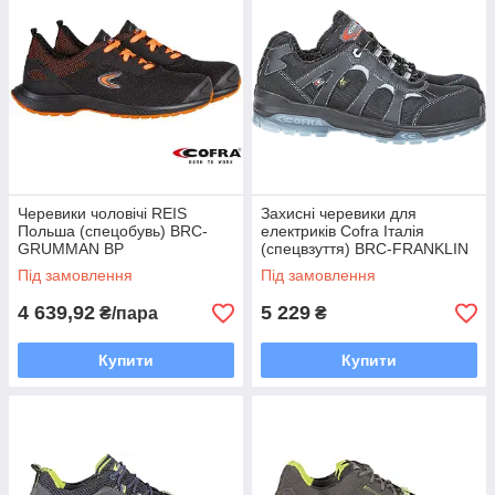
Черевики чоловічі REIS
Захисні черевики для
Польша (спецобувь) BRC-
електриків Cofra Італія
GRUMMAN BP
(спецвзуття) BRC-FRANKLIN
Під замовлення
Під замовлення
4 639,92
5 229
₴/пара
₴
Купити
Купити