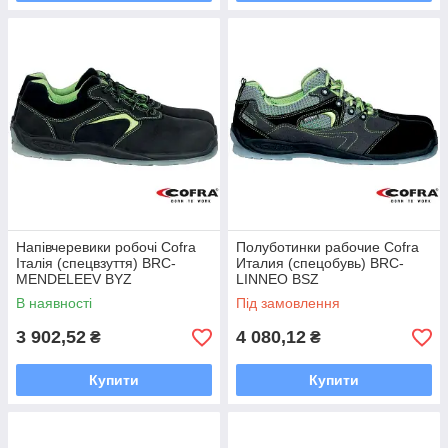
Напівчеревики робочі Cofra
Полуботинки рабочие Cofra
Італія (спецвзуття) BRC-
Италия (спецобувь) BRC-
MENDELEEV BYZ
LINNEO BSZ
В наявності
Під замовлення
3 902,52
4 080,12
₴
₴
Купити
Купити