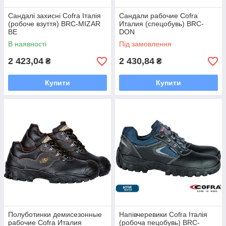
Сандалі захисні Cofra Італія
Сандали рабочие Cofra
(робоче взуття) BRC-MIZAR
Италия (спецобувь) BRC-
BE
DON
В наявності
Під замовлення
2 423,04
2 430,84
₴
₴
Купити
Купити
Полуботинки демисезонные
Напівчеревики Cofra Італія
рабочие Cofra Италия
(робоча пецобувь) BRC-