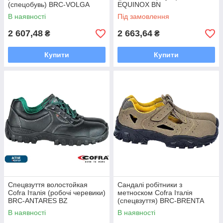
(спецобувь) BRC-VOLGA
EQUINOX BN
В наявності
Під замовлення
2 607,48
2 663,64
₴
₴
Купити
Купити
Спецвзуття волостойкая
Сандалі робітники з
Cofra Італія (робочі черевики)
метноском Cofra Італія
BRC-ANTARES BZ
(спецвзуття) BRC-BRENTA
В наявності
В наявності