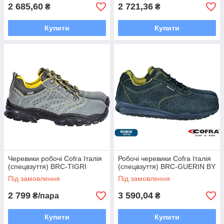
2 685,60
2 721,36
₴
₴
Купити
Купити
Черевики робочі Cofra Італія
Робочі черевики Cofra Італія
(спецвзуття) BRC-TIGRI
(спецвзуття) BRC-GUERIN BY
Під замовлення
Під замовлення
2 799
3 590,04
₴/пара
₴
Купити
Купити