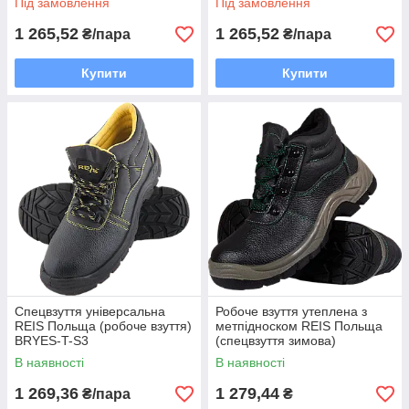
Під замовлення
Під замовлення
1 265,52
1 265,52
₴/пара
₴/пара
Купити
Купити
Спецвзуття універсальна
Робоче взуття утеплена з
REIS Польща (робоче взуття)
метпідноском REIS Польща
BRYES-T-S3
(спецвзуття зимова)
BRGRENLAND
В наявності
В наявності
1 269,36
1 279,44
₴/пара
₴