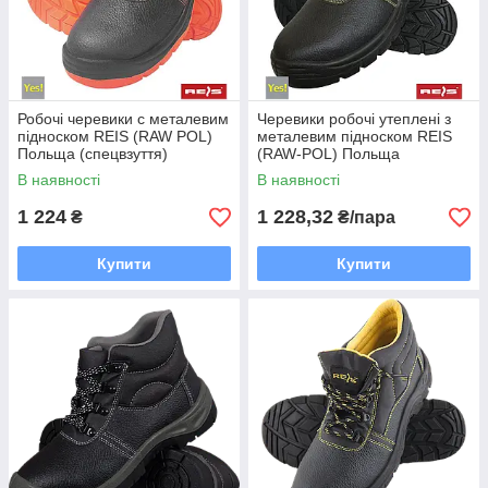
Робочі черевики c металевим
Черевики робочі утеплені з
підноском REIS (RAW POL)
металевим підноском REIS
Польща (спецвзуття)
(RAW-POL) Польща
BRYESK-T-SB BP
(спецвзуття) BRYES-TO-S1
В наявності
В наявності
1 224
1 228,32
₴
₴/пара
Купити
Купити