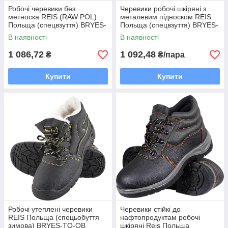
Робочі черевики без
Черевики робочі шкіряні з
метноска REIS (RAW POL)
металевим підноском REIS
Польща (спецвзуття) BRYES-
Польща (спецвзуття) BRYES-
T-OB
T-SB
В наявності
В наявності
1 086,72
1 092,48
₴
₴/пара
Купити
Купити
Робочі утеплені черевики
Черевики стійкі до
REIS Польща (спецьобуття
нафтопродуктам робочі
зимова) BRYES-TO-OB
шкіряні Reis Польща