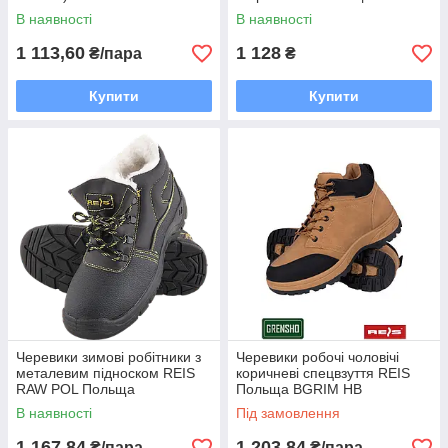
(спецвзуття) BROPTIREIS
В наявності
В наявності
1 113,60
1 128
₴/пара
₴
Купити
Купити
Черевики зимові робітники з
Черевики робочі чоловічі
металевим підноском REIS
коричневі спецвзуття REIS
RAW POL Польща
Польща BGRIM HB
(спецвзуття утеплена)
В наявності
Під замовлення
BRYES-TO-SB
1 167,84
1 203,84
₴/пара
₴/пара