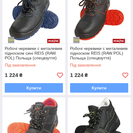
Робочі черевики c металевим
Робочі черевики c металевим
підноском сині REIS (RAW
підноском REIS (RAW POL)
POL) Польща (спецвзуття)
Польща (спецвзуття)
BRYESK-T-SB BN
BRYESK-T-SB BC
Під замовлення
Під замовлення
1 224
1 224
₴
₴
Купити
Купити