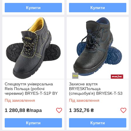
Купити
Купити
Спецвзуття універсальна
Захисне взуття
Reis Польща (робочі
BRYESKПольща
черевики) BRYES-T-S1P BY
(спецьобув'я) BRYESK-T-S3
BN
Під замовлення
Під замовлення
1 280,88
1 352,76
₴/пара
₴
Купити
Купити