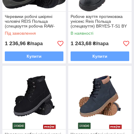
Черевики робочі шкіряні
Робоче взуття протиковзка
чоловічі REIS Польща
унісекс Reis Польща
(спецвзуття робоча RAW-
(спецвзуття) BRYES-T-S1 BY
POL) BRBRUK
Під замовлення
В наявності
1 236,96
1 243,68
₴/пара
₴/пара
Купити
Купити