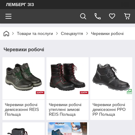
ЛЕМБЕРГ ЗІЗ
Товари та послуги
Спецвзуття
Черевики робочі
Черевики робочі
Черевики робочі
Черевики робочі
Черевики робочі
демісезонні REIS
утеплені зимові
демісезонні PPO
Польща
REIS Польща
PP Польща