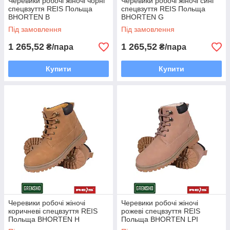
Черевики робочі жіночі чорні
Черевики робочі жіночі сині
спецвзуття REIS Польща
спецвзуття REIS Польща
BHORTEN B
BHORTEN G
Під замовлення
Під замовлення
1 265,52
1 265,52
₴/пара
₴/пара
Купити
Купити
Черевики робочі жіночі
Черевики робочі жіночі
коричневі спецвзуття REIS
рожеві спецвзуття REIS
Польща BHORTEN H
Польща BHORTEN LPI